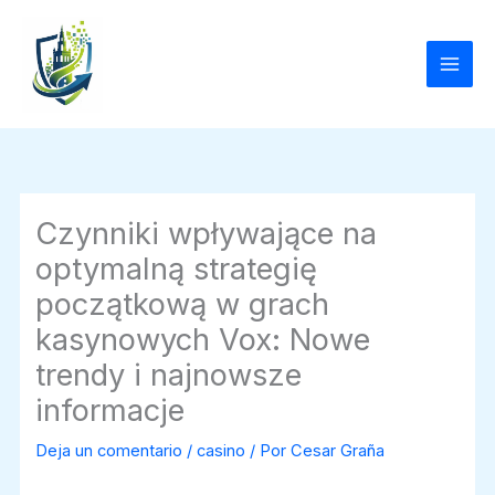
Ir
al
contenido
Czynniki wpływające na
optymalną strategię
początkową w grach
kasynowych Vox: Nowe
trendy i najnowsze
informacje
Deja un comentario
/
casino
/ Por
Cesar Graña