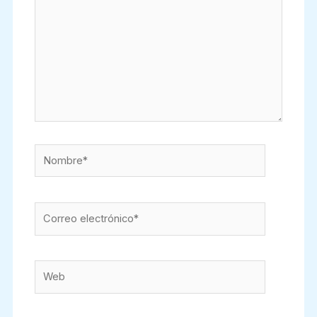
Nombre*
Correo
electrónico*
Web