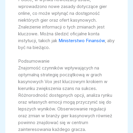
wprowadzono nowe zasady dotyczące gier
online, co może wpłynąć na dostępność
niektórych gier oraz ofert kasynowych.
Znalezienie informacji o tych zmianach jest
kluczowe. Można śledzić oficjalne konta
instytucji, takich jak
Ministerstwo Finansów
, aby
być na bieżąco.
Podsumowanie
Znajomość czynników wpływających na
optymalną strategię początkową w grach
kasynowych Vox jest kluczowym krokiem w
kierunku zwiększenia szans na sukces.
Różnorodność dostępnych opcji, analiza rynku
oraz własnych emocji mogą przyczynić się do
lepszych wyników. Obserwowanie regulacji
oraz zmian w branży gier kasynowych również
powinno znajdować się w centrum
zainteresowania każdego gracza.