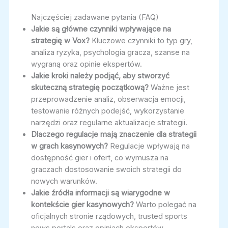
Najczęściej zadawane pytania (FAQ)
Jakie są główne czynniki wpływające na
strategię w Vox?
Kluczowe czynniki to typ gry,
analiza ryzyka, psychologia gracza, szanse na
wygraną oraz opinie ekspertów.
Jakie kroki należy podjąć, aby stworzyć
skuteczną strategię początkową?
Ważne jest
przeprowadzenie analiz, obserwacja emocji,
testowanie różnych podejść, wykorzystanie
narzędzi oraz regularne aktualizacje strategii.
Dlaczego regulacje mają znaczenie dla strategii
w grach kasynowych?
Regulacje wpływają na
dostępność gier i ofert, co wymusza na
graczach dostosowanie swoich strategii do
nowych warunków.
Jakie źródła informacji są wiarygodne w
kontekście gier kasynowych?
Warto polegać na
oficjalnych stronie rządowych, trusted sports