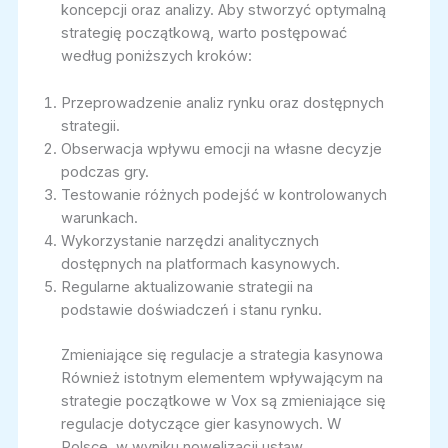
koncepcji oraz analizy. Aby stworzyć optymalną
strategię początkową, warto postępować
według poniższych kroków:
Przeprowadzenie analiz rynku oraz dostępnych
strategii.
Obserwacja wpływu emocji na własne decyzje
podczas gry.
Testowanie różnych podejść w kontrolowanych
warunkach.
Wykorzystanie narzędzi analitycznych
dostępnych na platformach kasynowych.
Regularne aktualizowanie strategii na
podstawie doświadczeń i stanu rynku.
Zmieniające się regulacje a strategia kasynowa
Również istotnym elementem wpływającym na
strategie początkowe w Vox są zmieniające się
regulacje dotyczące gier kasynowych. W
Polsce, w wyniku nowelizacji ustaw,