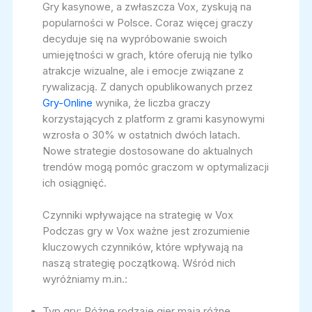
Gry kasynowe, a zwłaszcza Vox, zyskują na
popularności w Polsce. Coraz więcej graczy
decyduje się na wypróbowanie swoich
umiejętności w grach, które oferują nie tylko
atrakcje wizualne, ale i emocje związane z
rywalizacją. Z danych opublikowanych przez
Gry-Online
wynika, że liczba graczy
korzystających z platform z grami kasynowymi
wzrosła o 30% w ostatnich dwóch latach.
Nowe strategie dostosowane do aktualnych
trendów mogą pomóc graczom w optymalizacji
ich osiągnięć.
Czynniki wpływające na strategię w Vox
Podczas gry w Vox ważne jest zrozumienie
kluczowych czynników, które wpływają na
naszą strategię początkową. Wśród nich
wyróżniamy m.in.:
Typ gry: Różne rodzaje gier mają różne