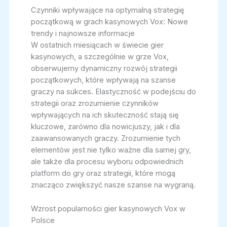
Czynniki wpływające na optymalną strategię
początkową w grach kasynowych Vox: Nowe
trendy i najnowsze informacje
W ostatnich miesiącach w świecie gier
kasynowych, a szczególnie w grze Vox,
obserwujemy dynamiczny rozwój strategii
początkowych, które wpływają na szanse
graczy na sukces. Elastyczność w podejściu do
strategii oraz zrozumienie czynników
wpływających na ich skuteczność stają się
kluczowe, zarówno dla nowicjuszy, jak i dla
zaawansowanych graczy. Zrozumienie tych
elementów jest nie tylko ważne dla samej gry,
ale także dla procesu wyboru odpowiednich
platform do gry oraz strategii, które mogą
znacząco zwiększyć nasze szanse na wygraną.
Wzrost popularności gier kasynowych Vox w
Polsce