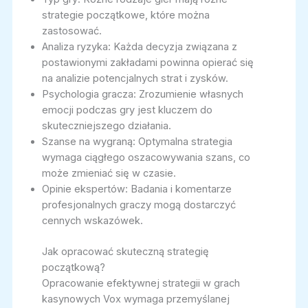
strategie początkowe, które można
zastosować.
Analiza ryzyka: Każda decyzja związana z
postawionymi zakładami powinna opierać się
na analizie potencjalnych strat i zysków.
Psychologia gracza: Zrozumienie własnych
emocji podczas gry jest kluczem do
skuteczniejszego działania.
Szanse na wygraną: Optymalna strategia
wymaga ciągłego oszacowywania szans, co
może zmieniać się w czasie.
Opinie ekspertów: Badania i komentarze
profesjonalnych graczy mogą dostarczyć
cennych wskazówek.
Jak opracować skuteczną strategię
początkową?
Opracowanie efektywnej strategii w grach
kasynowych Vox wymaga przemyślanej