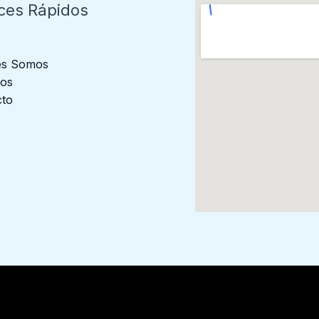
ces Rápidos
es Somos
ios
cto