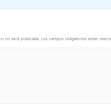
co no será publicada.
Los campos obligatorios están mar