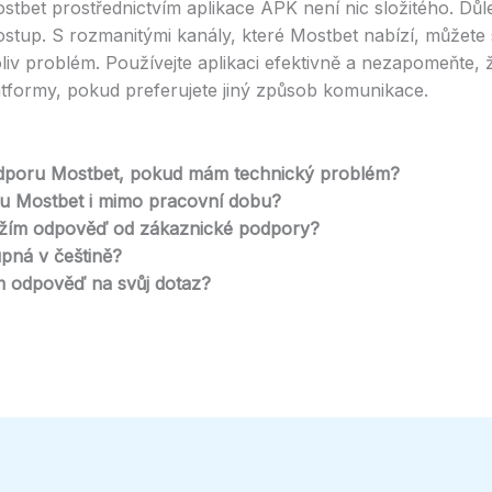
bet prostřednictvím aplikace APK není nic složitého. Důleži
postup. S rozmanitými kanály, které Mostbet nabízí, můžete
oliv problém. Používejte aplikaci efektivně a nezapomeňte,
latformy, pokud preferujete jiný způsob komunikace.
dporu Mostbet, pokud mám technický problém?
u Mostbet i mimo pracovní dobu?
ržím odpověď od zákaznické podpory?
pná v češtině?
m odpověď na svůj dotaz?