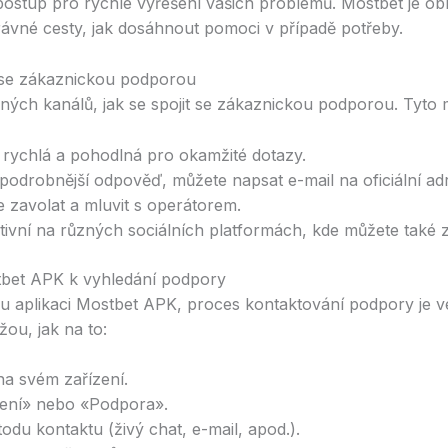
e postup pro rychlé vyřešení vašich problémů. Mostbet je o
právné cesty, jak dosáhnout pomoci v případě potřeby.
 se zákaznickou podporou
ných kanálů, jak se spojit se zákaznickou podporou. Tyto 
rychlá a pohodlná pro okamžité dotazy.
odrobnější odpověď, můžete napsat e-mail na oficiální ad
 zavolat a mluvit s operátorem.
tivní na různých sociálních platformách, kde můžete také 
tbet APK k vyhledání podpory
 aplikaci Mostbet APK, proces kontaktování podpory je v
ou, jak na to:
na svém zařízení.
vení» nebo «Podpora».
du kontaktu (živý chat, e-mail, apod.).