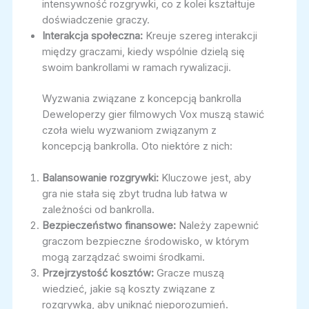
intensywność rozgrywki, co z kolei kształtuje
doświadczenie graczy.
Interakcja społeczna:
Kreuje szereg interakcji
między graczami, kiedy wspólnie dzielą się
swoim bankrollami w ramach rywalizacji.
Wyzwania związane z koncepcją bankrolla
Deweloperzy gier filmowych Vox muszą stawić
czoła wielu wyzwaniom związanym z
koncepcją bankrolla. Oto niektóre z nich:
Balansowanie rozgrywki:
Kluczowe jest, aby
gra nie stała się zbyt trudna lub łatwa w
zależności od bankrolla.
Bezpieczeństwo finansowe:
Należy zapewnić
graczom bezpieczne środowisko, w którym
mogą zarządzać swoimi środkami.
Przejrzystość kosztów:
Gracze muszą
wiedzieć, jakie są koszty związane z
rozgrywką, aby uniknąć nieporozumień.