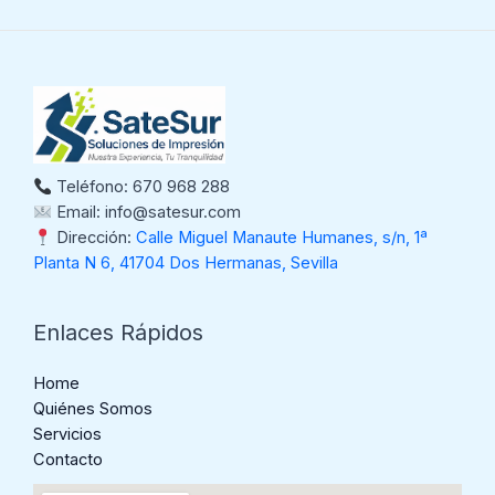
Teléfono: 670 968 288
Email: info@satesur.com
Dirección:
Calle Miguel Manaute Humanes, s/n, 1ª
Planta N 6, 41704 Dos Hermanas, Sevilla
Enlaces Rápidos
Home
Quiénes Somos
Servicios
Contacto