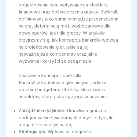
projektowaniu gier, wpływając na struktury
finansowe oraz doświadczenia graczy. Bankroll,
definiowany jako suma pieniędzy przeznaczona
na grę, determinuję możliwości zarówno dla
deweloperów, jak i dla graczy. W artykule
przyjrzymy się, jak koncepcja bankrolla wpływa
na projektowanie gier, jakie są jej
najważniejsze komponenty oraz jakie
wyzwania i korzyści ze sobą niesie.
Znaczenie koncepcji bankrolla
Bankroll w kontekście gier nie jest jedynie
prostym budgetem. Oto kilka kluczowych
aspektów, które pokazują jego znaczenie:
Zarządzanie ryzykiem:
Umożliwia graczom
podejmowanie świadomych decyzji o tym, ile
mogą przeznaczyć na grę.
Strategia gry:
Wpływa na długość i