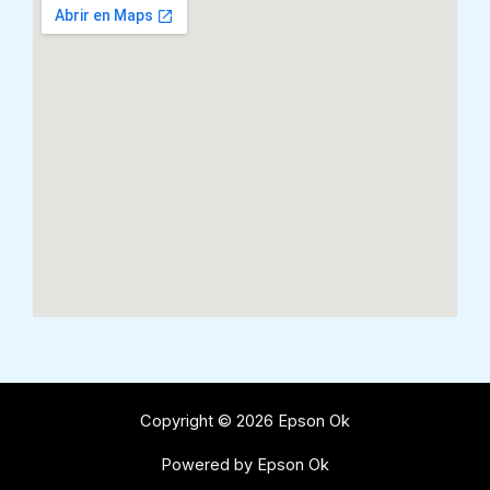
Copyright © 2026 Epson Ok
Powered by Epson Ok