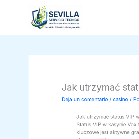
Ir
al
contenido
Jak utrzymać sta
Deja un comentario
/
casino
/ P
Jak utrzymać status VIP 
Status VIP w kasynie Vox 
kluczowe jest aktywne gr