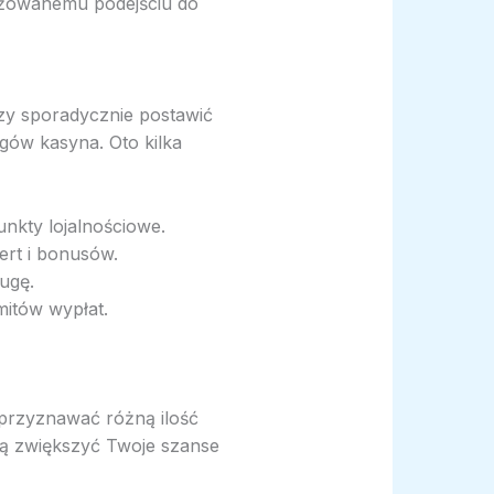
ngażowanemu podejściu do
czy sporadycznie postawić
ogów kasyna. Oto kilka
kty lojalnościowe.
ert i bonusów.
ugę.
itów wypłat.
 przyznawać różną ilość
gą zwiększyć Twoje szanse