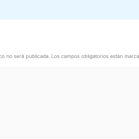
co no será publicada.
Los campos obligatorios están mar