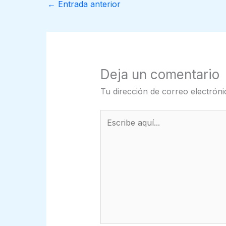
←
Entrada anterior
Deja un comentario
Tu dirección de correo electróni
Escribe
aquí...