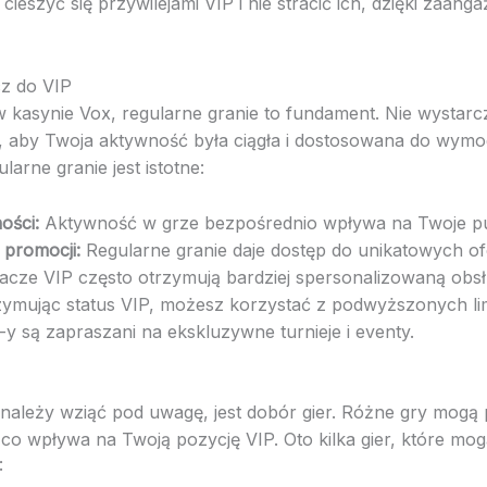
i cieszyć się przywilejami VIP i nie stracić ich, dzięki zaa
cz do VIP
 kasynie Vox, regularne granie to fundament. Nie wystar
est, aby Twoja aktywność była ciągła i dostosowana do wym
arne granie jest istotne:
ości:
Aktywność w grze bezpośrednio wpływa na Twoje pun
promocji:
Regularne granie daje dostęp do unikatowych of
cze VIP często otrzymują bardziej spersonalizowaną obsł
ymując status VIP, możesz korzystać z podwyższonych lim
y są zapraszani na ekskluzywne turnieje i eventy.
należy wziąć pod uwagę, jest dobór gier. Różne gry mogą
co wpływa na Twoją pozycję VIP. Oto kilka gier, które mo
: