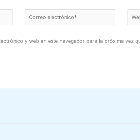
Correo
Web
electrónico*
ectrónico y web en este navegador para la próxima vez q