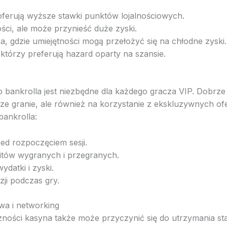
oferują wyższe stawki punktów lojalnościowych.
ci, ale może przynieść duże zyski.
na, gdzie umiejętności mogą przełożyć się na chłodne zyski.
 którzy preferują hazard oparty na szansie.
 bankrolla jest niezbędne dla każdego gracza VIP. Dobrze
sze granie, ale również na korzystanie z ekskluzywnych of
bankrolla:
zed rozpoczęciem sesji.
mitów wygranych i przegranych.
ydatki i zyski.
ji podczas gry.
a i networking
ości kasyna także może przyczynić się do utrzymania sta