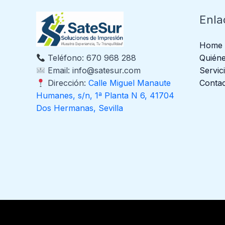
Enla
Home
Quién
Teléfono: 670 968 288
Servic
Email: info@satesur.com
Conta
Dirección:
Calle Miguel Manaute
Humanes, s/n, 1ª Planta N 6, 41704
Dos Hermanas, Sevilla