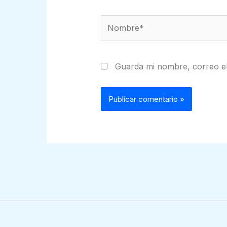
Nombre*
Guarda mi nombre, correo el