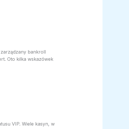
 zarządzany bankroll
ert. Oto kilka wskazówek
tusu VIP. Wiele kasyn, w