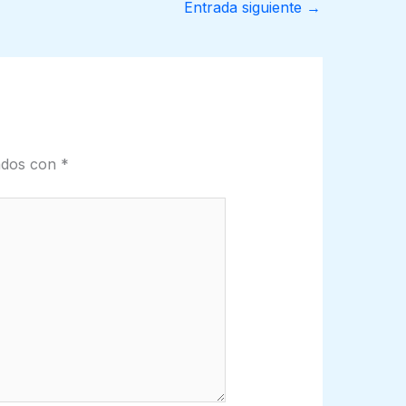
Entrada siguiente
→
cados con
*