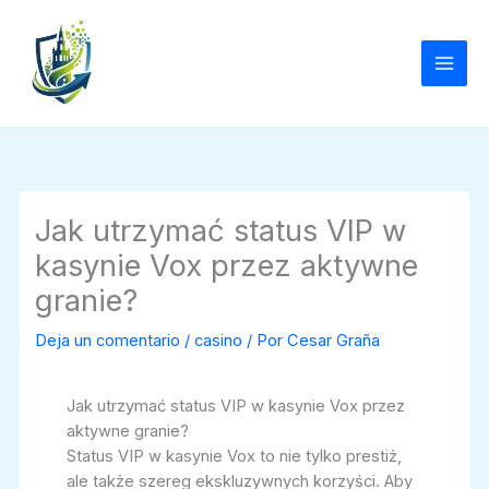
Ir
al
contenido
Jak utrzymać status VIP w
kasynie Vox przez aktywne
granie?
Deja un comentario
/
casino
/ Por
Cesar Graña
Jak utrzymać status VIP w kasynie Vox przez
aktywne granie?
Status VIP w kasynie Vox to nie tylko prestiż,
ale także szereg ekskluzywnych korzyści. Aby