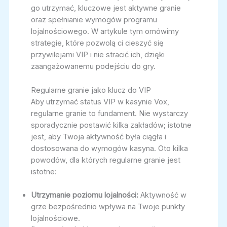
go utrzymać, kluczowe jest aktywne granie
oraz spełnianie wymogów programu
lojalnościowego. W artykule tym omówimy
strategie, które pozwolą ci cieszyć się
przywilejami VIP i nie stracić ich, dzięki
zaangażowanemu podejściu do gry.
Regularne granie jako klucz do VIP
Aby utrzymać status VIP w kasynie Vox,
regularne granie to fundament. Nie wystarczy
sporadycznie postawić kilka zakładów; istotne
jest, aby Twoja aktywność była ciągła i
dostosowana do wymogów kasyna. Oto kilka
powodów, dla których regularne granie jest
istotne:
Utrzymanie poziomu lojalności:
Aktywność w
grze bezpośrednio wpływa na Twoje punkty
lojalnościowe.