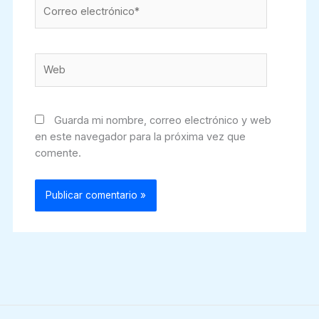
Correo
electrónico*
Web
Guarda mi nombre, correo electrónico y web
en este navegador para la próxima vez que
comente.