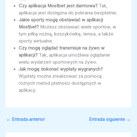
Czy aplikacja Mostbet jest darmowa?
Tak,
aplikacja jest dostępna do pobrania bezpłatnie.
Jakie sporty mogę obstawiać w aplikacji
Mostbet?
Możesz obstawiać wiele sportów, w
tym piłkę nożną, koszykówkę, tenisa, a także
sporty wirtualne.
Czy mogę oglądać transmisje na żywo w
aplikacji?
Tak, aplikacja umożliwia oglądanie
wielu wydarzeń sportowych na żywo.
Jak mogę dokonać wypłaty wygranych?
Wypłaty można zrealizować za pomocą
różnych metod płatności dostępnych w
aplikacji.
←
Entrada anterior
Entrada siguiente
→