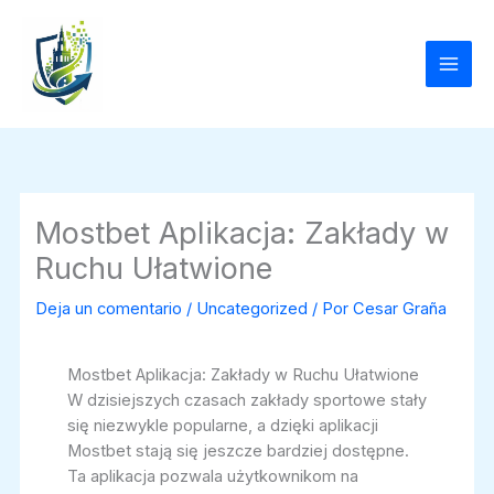
Ir
al
contenido
Mostbet Aplikacja: Zakłady w
Ruchu Ułatwione
Deja un comentario
/
Uncategorized
/ Por
Cesar Graña
Mostbet Aplikacja: Zakłady w Ruchu Ułatwione
W dzisiejszych czasach zakłady sportowe stały
się niezwykle popularne, a dzięki aplikacji
Mostbet stają się jeszcze bardziej dostępne.
Ta aplikacja pozwala użytkownikom na