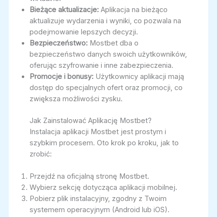
Bieżące aktualizacje:
Aplikacja na bieżąco
aktualizuje wydarzenia i wyniki, co pozwala na
podejmowanie lepszych decyzji.
Bezpieczeństwo:
Mostbet dba o
bezpieczeństwo danych swoich użytkowników,
oferując szyfrowanie i inne zabezpieczenia.
Promocje i bonusy:
Użytkownicy aplikacji mają
dostęp do specjalnych ofert oraz promocji, co
zwiększa możliwości zysku.
Jak Zainstalować Aplikację Mostbet?
Instalacja aplikacji Mostbet jest prostym i
szybkim procesem. Oto krok po kroku, jak to
zrobić:
Przejdź na oficjalną stronę Mostbet.
Wybierz sekcję dotycząca aplikacji mobilnej.
Pobierz plik instalacyjny, zgodny z Twoim
systemem operacyjnym (Android lub iOS).