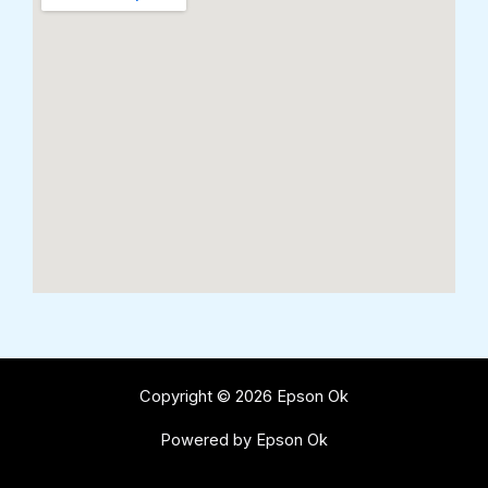
Copyright © 2026 Epson Ok
Powered by Epson Ok