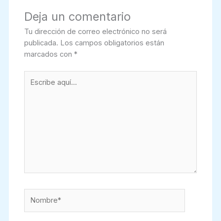
Deja un comentario
Tu dirección de correo electrónico no será
publicada.
Los campos obligatorios están
marcados con
*
Escribe
aquí...
Nombre*