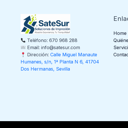
Enla
Home
Quién
Teléfono: 670 968 288
Servic
Email: info@satesur.com
Conta
Dirección:
Calle Miguel Manaute
Humanes, s/n, 1ª Planta N 6, 41704
Dos Hermanas, Sevilla