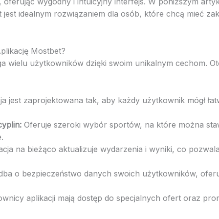
 oferując wygodny i intuicyjny interfejs. W poniższym arty
t jest idealnym rozwiązaniem dla osób, które chcą mieć za
likację Mostbet?
ąga wielu użytkowników dzięki swoim unikalnym cechom. Ot
ja jest zaprojektowana tak, aby każdy użytkownik mógł ła
yplin:
Oferuje szeroki wybór sportów, na które można stawi
.
acja na bieżąco aktualizuje wydarzenia i wyniki, co pozwa
ba o bezpieczeństwo danych swoich użytkowników, oferuj
wnicy aplikacji mają dostęp do specjalnych ofert oraz pro