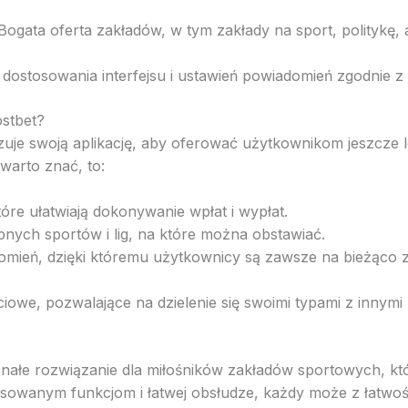
ogata oferta zakładów, w tym zakłady na sport, politykę,
dostosowania interfejsu i ustawień powiadomień zgodnie z
stbet?
izuje swoją aplikację, aby oferować użytkownikom jeszcze 
warto znać, to:
óre ułatwiają dokonywanie wpłat i wypłat.
pnych sportów i lig, na które można obstawiać.
mień, dzięki któremu użytkownicy są zawsze na bieżąco 
owe, pozwalające na dzielenie się swoimi typami z innymi
onałe rozwiązanie dla miłośników zakładów sportowych, kt
ansowanym funkcjom i łatwej obsłudze, każdy może z łatwo