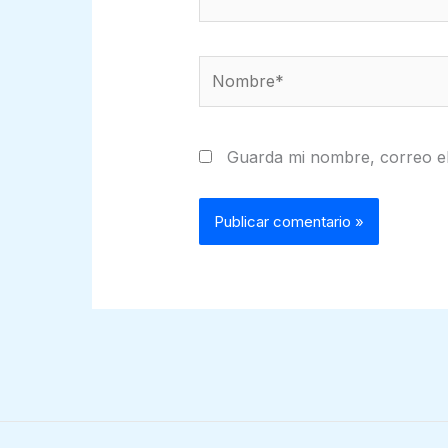
Nombre*
Guarda mi nombre, correo el