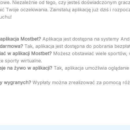
towe. Niezależnie od tego, czy jesteś doświadczonym gra
nić Twoje oczekiwania. Zainstaluj aplikację już dziś i rozpo
uchu!
 aplikacja Mostbet?
Aplikacja jest dostępna na systemy Andr
t darmowa?
Tak, aplikacja jest dostępna do pobrania bezpłat
ać w aplikacji Mostbet?
Możesz obstawiać wiele sportów, 
e sporty wirtualne.
je na żywo w aplikacji?
Tak, aplikacja umożliwia oglądani
ty wygranych?
Wypłaty można zrealizować za pomocą róż