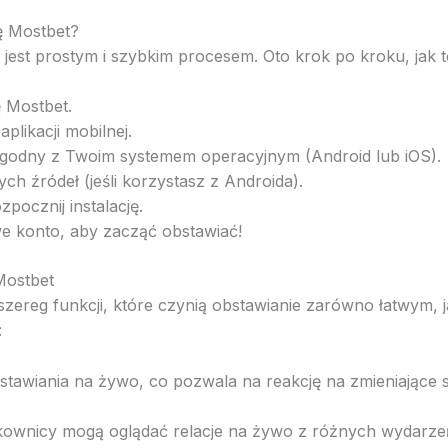
ę Mostbet?
et jest prostym i szybkim procesem. Oto krok po kroku, jak t
ę Mostbet.
plikacji mobilnej.
, zgodny z Twoim systemem operacyjnym (Android lub iOS).
ych źródeł (jeśli korzystasz z Androida).
pocznij instalację.
we konto, aby zacząć obstawiać!
Mostbet
szereg funkcji, które czynią obstawianie zarówno łatwym, j
:
tawiania na żywo, co pozwala na reakcję na zmieniające si
ownicy mogą oglądać relacje na żywo z różnych wydarz