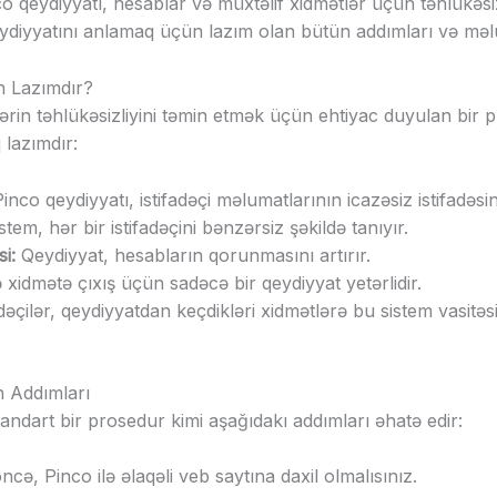
co qeydiyyatı, hesablar və müxtəlif xidmətlər üçün təhlükəsi
qeydiyyatını anlamaq üçün lazım olan bütün addımları və məl
n Lazımdır?
ilərin təhlükəsizliyini təmin etmək üçün ehtiyac duyulan bir
 lazımdır:
inco qeydiyyatı, istifadəçi məlumatlarının icazəsiz istifadəsin
stem, hər bir istifadəçini bənzərsiz şəkildə tanıyır.
i:
Qeydiyyat, hesabların qorunmasını artırır.
 xidmətə çıxış üçün sadəcə bir qeydiyyat yetərlidir.
dəçilər, qeydiyyatdan keçdikləri xidmətlərə bu sistem vasitəsi
n Addımları
andart bir prosedur kimi aşağıdakı addımları əhatə edir:
öncə, Pinco ilə əlaqəli veb saytına daxil olmalısınız.