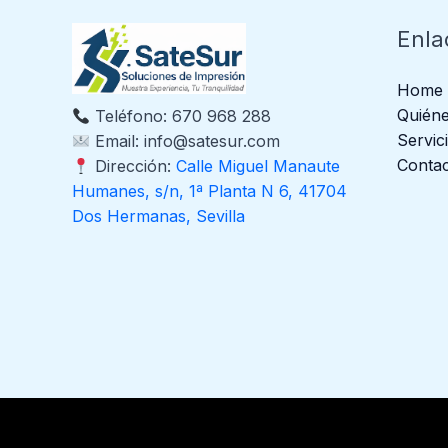
Enla
Home
Quién
Teléfono: 670 968 288
Servic
Email: info@satesur.com
Conta
Dirección:
Calle Miguel Manaute
Humanes, s/n, 1ª Planta N 6, 41704
Dos Hermanas, Sevilla