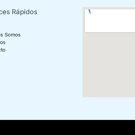
ces Rápidos
es Somos
ios
cto