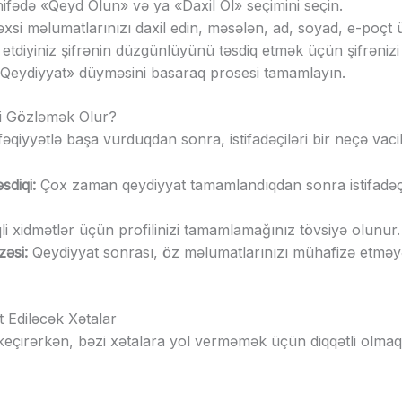
fədə «Qeyd Olun» və ya «Daxil Ol» seçimini seçin.
xsi məlumatlarınızı daxil edin, məsələn, ad, soyad, e-poçt ü
 etdiyiniz şifrənin düzgünlüyünü təsdiq etmək üçün şifrənizi 
Qeydiyyat» düyməsini basaraq prosesi tamamlayın.
i Gözləmək Olur?
əqiyyətlə başa vurduqdan sonra, istifadəçiləri bir neçə vac
sdiqi:
Çox zaman qeydiyyat tamamlandıqdan sonra istifadəçi
i xidmətlər üçün profilinizi tamamlamağınız tövsiyə olunur.
əsi:
Qeydiyyat sonrası, öz məlumatlarınızı mühafizə etməyə
 Ediləcək Xətalar
keçirərkən, bəzi xətalara yol verməmək üçün diqqətli olmaq 