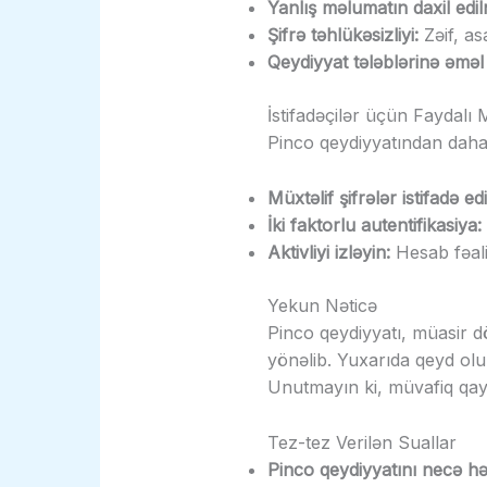
Yanlış məlumatın daxil edil
Şifrə təhlükəsizliyi:
Zəif, as
Qeydiyyat tələblərinə əmə
İstifadəçilər üçün Faydalı
Pinco qeydiyyatından daha 
Müxtəlif şifrələr istifadə ed
İki faktorlu autentifikasiya:
Aktivliyi izləyin:
Hesab fəali
Yekun Nəticə
Pinco qeydiyyatı, müasir dö
yönəlib. Yuxarıda qeyd olun
Unutmayın ki, müvafiq qayda
Tez-tez Verilən Suallar
Pinco qeydiyyatını necə hə