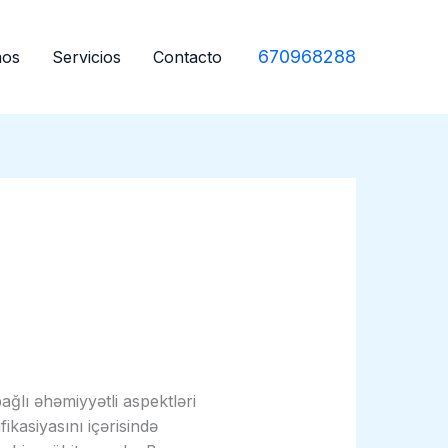
670968288
mos
Servicios
Contacto
ğlı əhəmiyyətli aspektləri
fikasiyasını içərisində