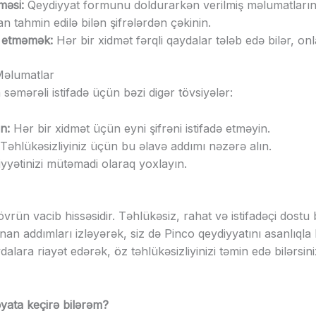
məsi:
Qeydiyyat formunu doldurarkən verilmiş məlumatların d
an tahmin edilə bilən şifrələrdən çəkinin.
l etməmək:
Hər bir xidmət fərqli qaydalar tələb edə bilər, onl
 Məlumatlar
səmərəli istifadə üçün bəzi digər tövsiyələr:
in:
Hər bir xidmət üçün eyni şifrəni istifadə etməyin.
Təhlükəsizliyiniz üçün bu əlavə addımı nəzərə alın.
yyətinizi mütəmadi olaraq yoxlayın.
vrün vacib hissəsidir. Təhlükəsiz, rahat və istifadəçi dostu
an addımları izləyərək, siz də Pinco qeydiyyatını asanlıqla h
lara riayət edərək, öz təhlükəsizliyinizi təmin edə bilərsini
yata keçirə bilərəm?