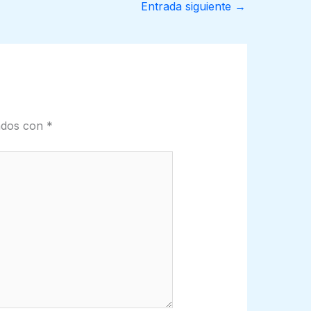
Entrada siguiente
→
cados con
*