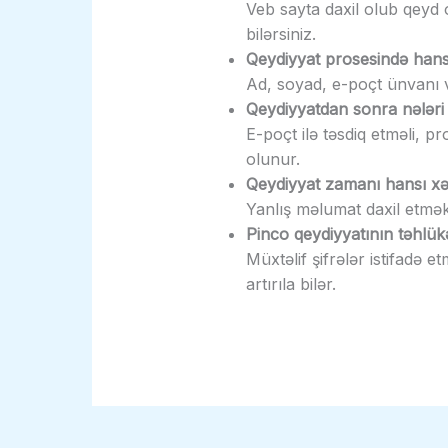
Veb sayta daxil olub qeyd 
bilərsiniz.
Qeydiyyat prosesində hans
Ad, soyad, e-poçt ünvanı və
Qeydiyyatdan sonra nələri
E-poçt ilə təsdiq etməli, p
olunur.
Qeydiyyat zamanı hansı xə
Yanlış məlumat daxil etmək
Pinco qeydiyyatının təhlükəs
Müxtəlif şifrələr istifadə et
artırıla bilər.