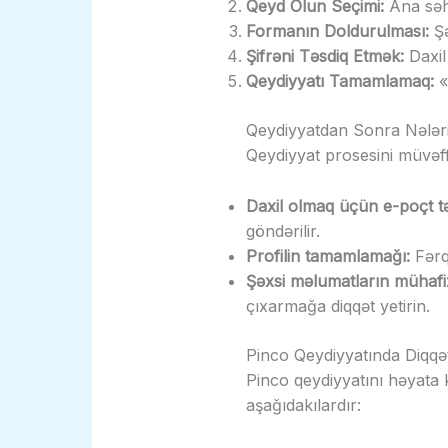
Qeyd Olun Seçimi:
Ana səhi
Formanın Doldurulması:
Şə
Şifrəni Təsdiq Etmək:
Daxil
Qeydiyyatı Tamamlamaq:
«
Qeydiyyatdan Sonra Nələr
Qeydiyyat prosesini müvəff
Daxil olmaq üçün e-poçt tə
göndərilir.
Profilin tamamlamağı:
Fərql
Şəxsi məlumatların mühafiz
çıxarmağa diqqət yetirin.
Pinco Qeydiyyatında Diqqət
Pinco qeydiyyatını həyata 
aşağıdakılardır: