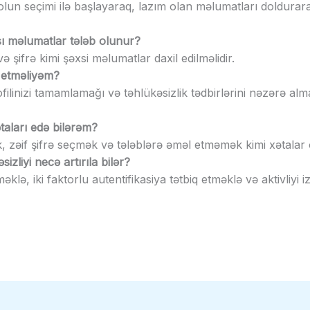
olun seçimi ilə başlayaraq, lazım olan məlumatları doldura
ı məlumatlar tələb olunur?
 şifrə kimi şəxsi məlumatlar daxil edilməlidir.
 etməliyəm?
rofilinizi tamamlamağı və təhlükəsizlik tədbirlərini nəzərə al
taları edə bilərəm?
, zəif şifrə seçmək və tələblərə əməl etməmək kimi xətalar o
izliyi necə artırıla bilər?
məklə, iki faktorlu autentifikasiya tətbiq etməklə və aktivliyi 