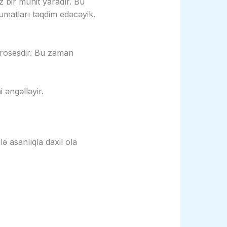
z bir mühit yaradır. Bu
umatları təqdim edəcəyik.
 prosesdir. Bu zaman
i əngəlləyir.
lə asanlıqla daxil ola