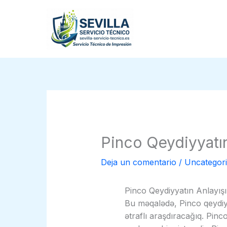
Ir
al
contenido
Pinco Qeydiyyatı
Deja un comentario
/
Uncategor
Pinco Qeydiyyatın Anlayış
Bu məqalədə, Pinco qeydiyy
ətraflı araşdıracağıq. Pinco