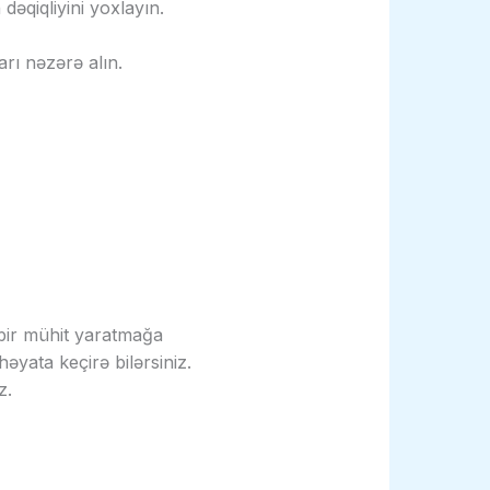
əqiqliyini yoxlayın.
arı nəzərə alın.
 bir mühit yaratmağa
əyata keçirə bilərsiniz.
z.