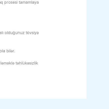
raq prosesi tamamlaya
malı olduğunuz tövsiyə
la bilər.
izləməklə təhlükəsizlik