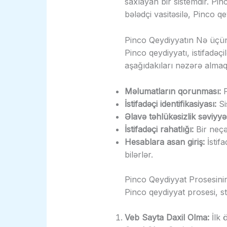
saxlayan bir sistemdir. Pin
bələdçi vasitəsilə, Pinco 
Pinco Qeydiyyatın Nə üçü
Pinco qeydiyyatı, istifadəç
aşağıdakıları nəzərə almaq
Məlumatların qorunması:
P
İstifadəçi identifikasiyası:
Si
Əlavə təhlükəsizlik səviyyəs
İstifadəçi rahatlığı:
Bir neçə
Hesablara asan giriş:
İstifa
bilərlər.
Pinco Qeydiyyat Prosesini
Pinco qeydiyyat prosesi, st
Veb Sayta Daxil Olma:
İlk 