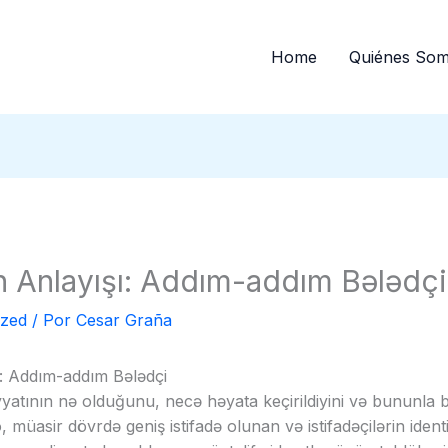
Home
Quiénes So
n Anlayışı: Addım-addım Bələdçi
ized
/ Por
Cesar Graña
ı: Addım-addım Bələdçi
atının nə olduğunu, necə həyata keçirildiyini və bununla ba
, müasir dövrdə geniş istifadə olunan və istifadəçilərin identi