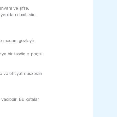
nvanı və şifrə.
yenidən daxil edin.
ib məqam gözləyir:
yə bir təsdiq e-poçtu
 və ehtiyat nüsxəsini
vacibdir. Bu xətalar