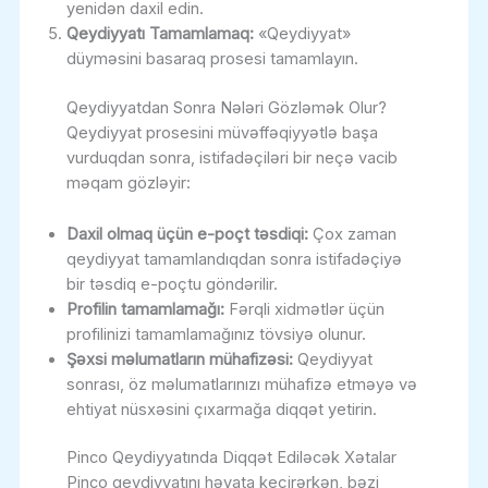
yenidən daxil edin.
Qeydiyyatı Tamamlamaq:
«Qeydiyyat»
düyməsini basaraq prosesi tamamlayın.
Qeydiyyatdan Sonra Nələri Gözləmək Olur?
Qeydiyyat prosesini müvəffəqiyyətlə başa
vurduqdan sonra, istifadəçiləri bir neçə vacib
məqam gözləyir:
Daxil olmaq üçün e-poçt təsdiqi:
Çox zaman
qeydiyyat tamamlandıqdan sonra istifadəçiyə
bir təsdiq e-poçtu göndərilir.
Profilin tamamlamağı:
Fərqli xidmətlər üçün
profilinizi tamamlamağınız tövsiyə olunur.
Şəxsi məlumatların mühafizəsi:
Qeydiyyat
sonrası, öz məlumatlarınızı mühafizə etməyə və
ehtiyat nüsxəsini çıxarmağa diqqət yetirin.
Pinco Qeydiyyatında Diqqət Ediləcək Xətalar
Pinco qeydiyyatını həyata keçirərkən, bəzi