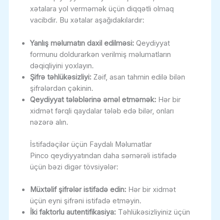
xətalara yol verməmək üçün diqqətli olmaq
vacibdir. Bu xətalar aşağıdakılardır:
Yanlış məlumatın daxil edilməsi:
Qeydiyyat
formunu doldurarkən verilmiş məlumatların
dəqiqliyini yoxlayın.
Şifrə təhlükəsizliyi:
Zəif, asan tahmin edilə bilən
şifrələrdən çəkinin.
Qeydiyyat tələblərinə əməl etməmək:
Hər bir
xidmət fərqli qaydalar tələb edə bilər, onları
nəzərə alın.
İstifadəçilər üçün Faydalı Məlumatlar
Pinco qeydiyyatından daha səmərəli istifadə
üçün bəzi digər tövsiyələr:
Müxtəlif şifrələr istifadə edin:
Hər bir xidmət
üçün eyni şifrəni istifadə etməyin.
İki faktorlu autentifikasiya:
Təhlükəsizliyiniz üçün