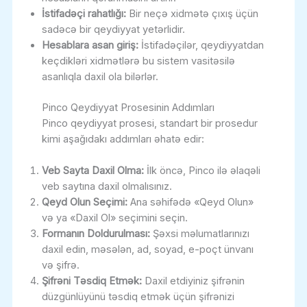
İstifadəçi rahatlığı:
Bir neçə xidmətə çıxış üçün
sadəcə bir qeydiyyat yetərlidir.
Hesablara asan giriş:
İstifadəçilər, qeydiyyatdan
keçdikləri xidmətlərə bu sistem vasitəsilə
asanlıqla daxil ola bilərlər.
Pinco Qeydiyyat Prosesinin Addımları
Pinco qeydiyyat prosesi, standart bir prosedur
kimi aşağıdakı addımları əhatə edir:
Veb Sayta Daxil Olma:
İlk öncə, Pinco ilə əlaqəli
veb saytına daxil olmalısınız.
Qeyd Olun Seçimi:
Ana səhifədə «Qeyd Olun»
və ya «Daxil Ol» seçimini seçin.
Formanın Doldurulması:
Şəxsi məlumatlarınızı
daxil edin, məsələn, ad, soyad, e-poçt ünvanı
və şifrə.
Şifrəni Təsdiq Etmək:
Daxil etdiyiniz şifrənin
düzgünlüyünü təsdiq etmək üçün şifrənizi