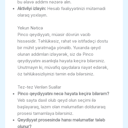
bu əlavə addımı nəzərə alın.
Aktivliyi izləyin:
Hesab fəaliyyətinizi mütəmadi
olaraq yoxlayın.
Yekun Nəticə
Pinco qeydiyyatı, müasir dövrün vacib
hissəsidir. Təhlükəsiz, rahat və istifadəçi dostu
bir mühit yaratmağa yönəlib. Yuxarıda qeyd
olunan addımları izləyərək, siz də Pinco
qeydiyyatını asanlıqla həyata keçirə bilərsiniz.
Unutmayın ki, müvafiq qaydalara riayət edərək,
öz təhlükəsizliyinizi təmin edə bilərsiniz.
Tez-tez Verilən Suallar
Pinco qeydiyyatını necə həyata keçirə bilərəm?
Veb sayta daxil olub qeyd olun seçimi ilə
başlayaraq, lazım olan məlumatları dolduraraq
prosesi tamamlaya bilərsiniz.
Qeydiyyat prosesində hansı məlumatlar tələb
olunur?