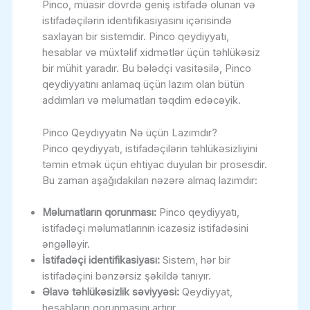
Pinco, müasir dövrdə geniş istifadə olunan və
istifadəçilərin identifikasiyasını içərisində
saxlayan bir sistemdir. Pinco qeydiyyatı,
hesablar və müxtəlif xidmətlər üçün təhlükəsiz
bir mühit yaradır. Bu bələdçi vasitəsilə, Pinco
qeydiyyatını anlamaq üçün lazım olan bütün
addımları və məlumatları təqdim edəcəyik.
Pinco Qeydiyyatın Nə üçün Lazımdır?
Pinco qeydiyyatı, istifadəçilərin təhlükəsizliyini
təmin etmək üçün ehtiyac duyulan bir prosesdir.
Bu zaman aşağıdakıları nəzərə almaq lazımdır:
Məlumatların qorunması:
Pinco qeydiyyatı,
istifadəçi məlumatlarının icazəsiz istifadəsini
əngəlləyir.
İstifadəçi identifikasiyası:
Sistem, hər bir
istifadəçini bənzərsiz şəkildə tanıyır.
Əlavə təhlükəsizlik səviyyəsi:
Qeydiyyat,
hesabların qorunmasını artırır.