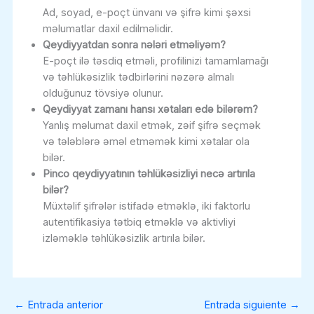
Ad, soyad, e-poçt ünvanı və şifrə kimi şəxsi
məlumatlar daxil edilməlidir.
Qeydiyyatdan sonra nələri etməliyəm?
E-poçt ilə təsdiq etməli, profilinizi tamamlamağı
və təhlükəsizlik tədbirlərini nəzərə almalı
olduğunuz tövsiyə olunur.
Qeydiyyat zamanı hansı xətaları edə bilərəm?
Yanlış məlumat daxil etmək, zəif şifrə seçmək
və tələblərə əməl etməmək kimi xətalar ola
bilər.
Pinco qeydiyyatının təhlükəsizliyi necə artırıla
bilər?
Müxtəlif şifrələr istifadə etməklə, iki faktorlu
autentifikasiya tətbiq etməklə və aktivliyi
izləməklə təhlükəsizlik artırıla bilər.
←
Entrada anterior
Entrada siguiente
→