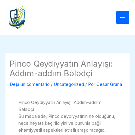
Ir
al
contenido
Pinco Qeydiyyatın Anlayışı:
Addım-addım Bələdçi
Deja un comentario
/
Uncategorized
/ Por
Cesar Graña
Pinco Qeydiyyatın Anlayışı: Addım-addım
Bələdçi
Bu məqalədə, Pinco qeydiyyatının nə olduğunu,
necə həyata keçirildiyini və bununla bağlı
əhəmiyyətli aspektləri ətraflı araşdıracağıq.